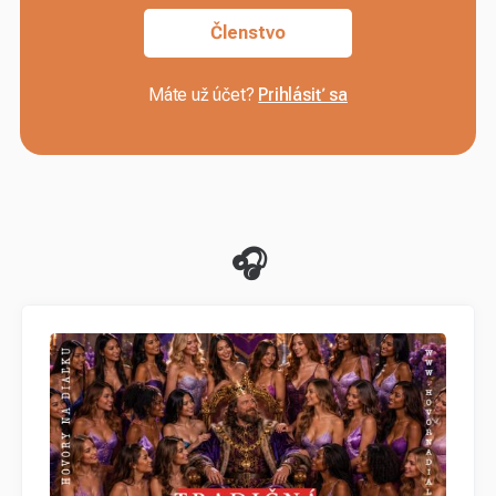
Členstvo
Máte už účet?
Prihlásiť sa
🎧