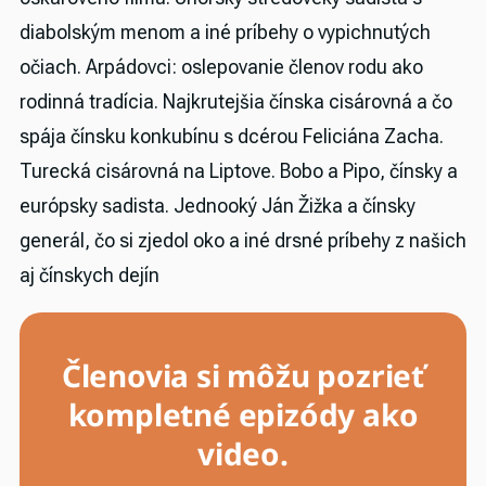
diabolským menom a iné príbehy o vypichnutých
očiach. Arpádovci: oslepovanie členov rodu ako
rodinná tradícia. Najkrutejšia čínska cisárovná a čo
spája čínsku konkubínu s dcérou Feliciána Zacha.
Turecká cisárovná na Liptove. Bobo a Pipo, čínsky a
európsky sadista. Jednooký Ján Žižka a čínsky
generál, čo si zjedol oko a iné drsné príbehy z našich
aj čínskych dejín
Členovia si môžu pozrieť
kompletné epizódy ako
video.