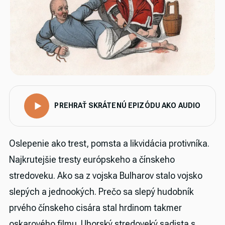
PREHRAŤ SKRÁTENÚ EPIZÓDU AKO AUDIO
Oslepenie ako trest, pomsta a likvidácia protivníka.
Najkrutejšie tresty európskeho a čínskeho
stredoveku. Ako sa z vojska Bulharov stalo vojsko
slepých a jednookých. Prečo sa slepý hudobník
prvého čínskeho cisára stal hrdinom takmer
oskarového filmu. Uhorský stredoveký sadista s