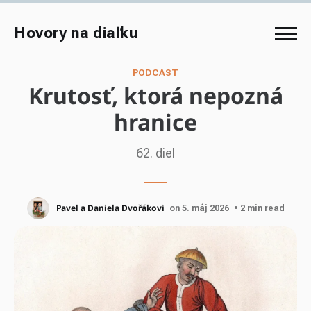
Hovory na diaľku
PODCAST
Krutosť, ktorá nepozná
hranice
62. diel
Pavel a Daniela Dvořákovi
on 5. máj 2026
• 2 min read