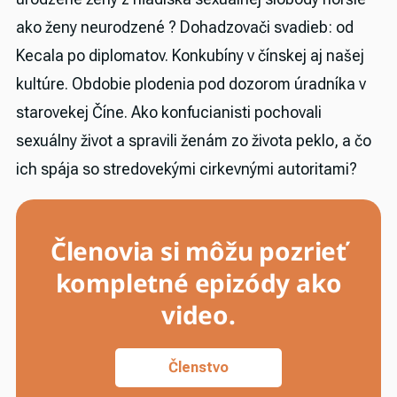
ako ženy neurodzené ? Dohadzovači svadieb: od
Kecala po diplomatov. Konkubíny v čínskej aj našej
kultúre. Obdobie plodenia pod dozorom úradníka v
starovekej Číne. Ako konfucianisti pochovali
sexuálny život a spravili ženám zo života peklo, a čo
ich spája so stredovekými cirkevnými autoritami?
Členovia si môžu pozrieť
kompletné epizódy ako
video.
Členstvo