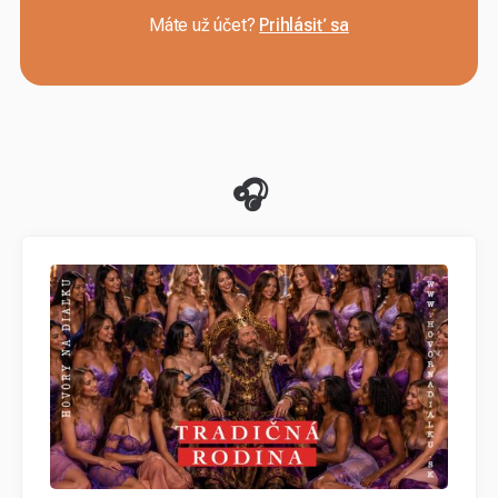
Máte už účet?
Prihlásiť sa
🎧