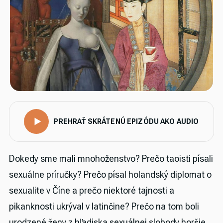
PREHRAŤ SKRÁTENÚ EPIZÓDU AKO AUDIO
Dokedy sme mali mnohoženstvo? Prečo taoisti písali
sexuálne príručky? Prečo písal holandský diplomat o
sexualite v Číne a prečo niektoré tajnosti a
pikanknosti ukrýval v latinčine? Prečo na tom boli
urodzené ženy z hľadiska sexuálnej slobody horšie