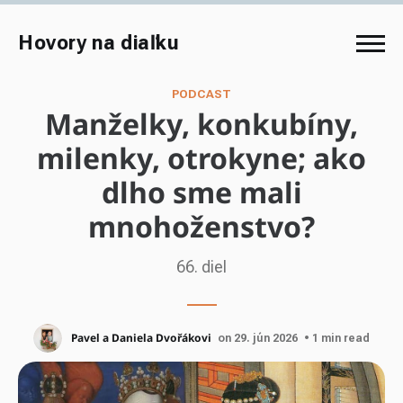
Hovory na diaľku
PODCAST
Manželky, konkubíny,
milenky, otrokyne; ako
dlho sme mali
mnohoženstvo?
66. diel
Pavel a Daniela Dvořákovi
on 29. jún 2026
• 1 min read